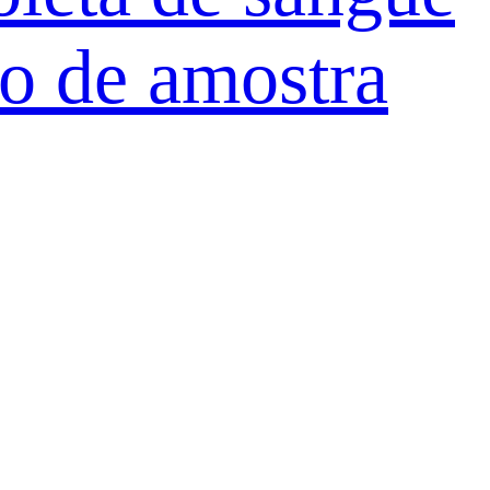
o de amostra
ura biológica
R
e Amostra