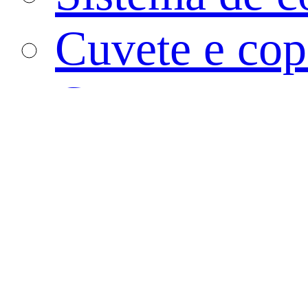
Cuvete e cop
Cotonete
Vaso de cult
Tubo de PC
Recipiente d