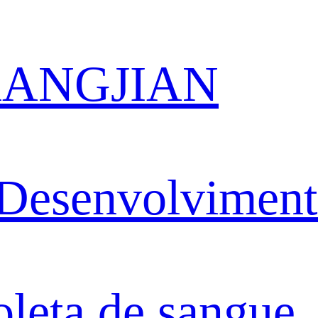
 KANGJIAN
Desenvolvimen
oleta de sangue