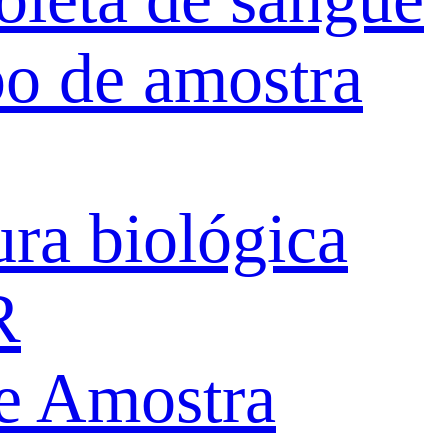
po de amostra
ura biológica
R
de Amostra