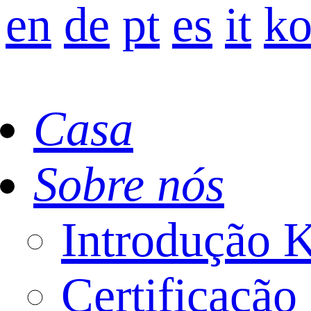
en
de
pt
es
it
k
Casa
Sobre nós
Introdução
Certificação