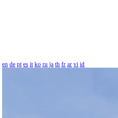
en
de
pt
es
it
ko
ru
ja
th
fr
ar
vi
id