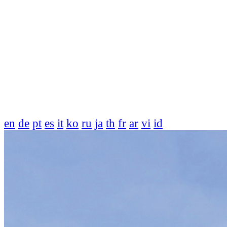
en
de
pt
es
it
ko
ru
ja
th
fr
ar
vi
id