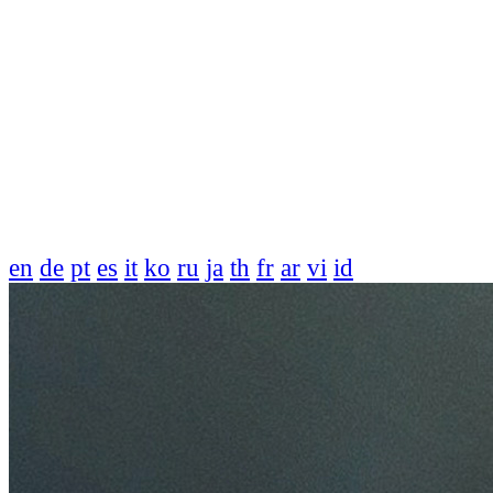
en
de
pt
es
it
ko
ru
ja
th
fr
ar
vi
id