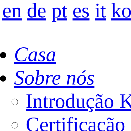
en
de
pt
es
it
k
Casa
Sobre nós
Introdução
Certificação