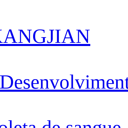
 KANGJIAN
Desenvolvimen
oleta de sangue