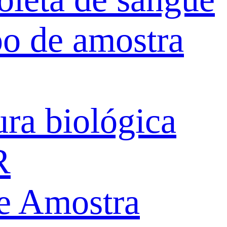
po de amostra
ura biológica
R
de Amostra