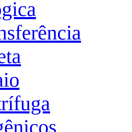
ógica
nsferência
eta
aio
rífuga
gênicos