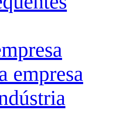
equentes
empresa
da empresa
ndústria