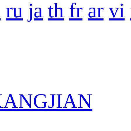
o
ru
ja
th
fr
ar
vi
 KANGJIAN