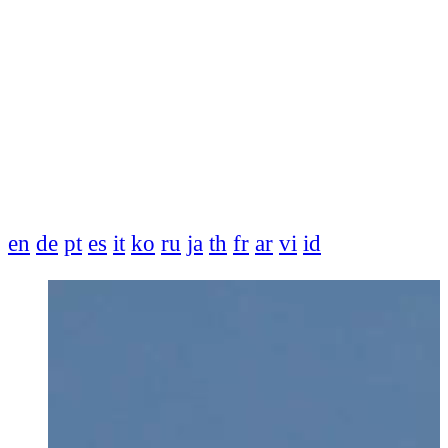
en
de
pt
es
it
ko
ru
ja
th
fr
ar
vi
id